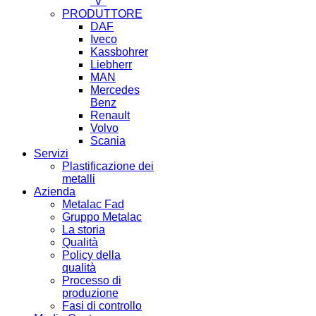
"V"
PRODUTTORE
DAF
Iveco
Kassbohrer
Liebherr
MAN
Mercedes
Benz
Renault
Volvo
Scania
Servizi
Plastificazione dei
metalli
Azienda
Metalac Fad
Gruppo Metalac
La storia
Qualità
Policy della
qualità
Processo di
produzione
Fasi di controllo