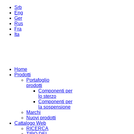
Srb
Eng
Ger
Rus
Fra
Ita
Home
Prodotti
Portafoglio
prodotti
Componenti per
lo sterzo
Componenti per
la sospensione
Marchi
Nuovi prodotti
Cattalogo Web
RICERCA
TIPO DEL