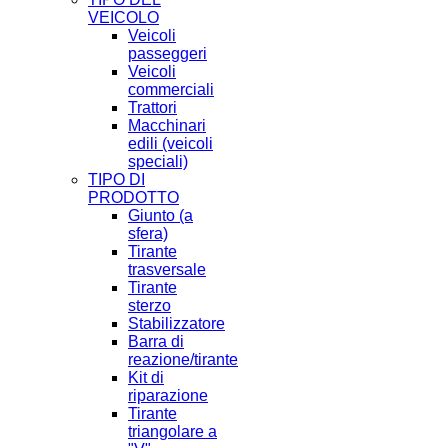
VEICOLO
Veicoli
passeggeri
Veicoli
commerciali
Trattori
Macchinari
edili (veicoli
speciali)
TIPO DI
PRODOTTO
Giunto (a
sfera)
Tirante
trasversale
Tirante
sterzo
Stabilizzatore
Barra di
reazione/tirante
Kit di
riparazione
Tirante
triangolare a