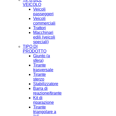
VEICOLO
Veicoli
passeggeri
Veicoli
commerciali
Trattori
Macchinari
edili (veicoli
speciali)
TIPO DI
PRODOTTO
Giunto (a
sfera)
Tirante
trasversale
Tirante
sterzo
Stabilizzatore
Barra di
reazione/tirante
Kit di
riparazione
Tirante
triangolare a