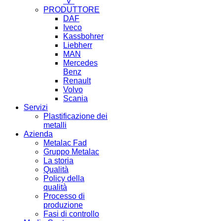
"V"
PRODUTTORE
DAF
Iveco
Kassbohrer
Liebherr
MAN
Mercedes
Benz
Renault
Volvo
Scania
Servizi
Plastificazione dei
metalli
Azienda
Metalac Fad
Gruppo Metalac
La storia
Qualità
Policy della
qualità
Processo di
produzione
Fasi di controllo