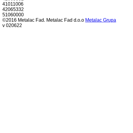
41011006
42065332
51060000
©2016 Metalac Fad. Metalac Fad d.o.o
Metalac Grupa
v 020622