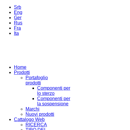
Srb
Eng
Ger
Rus
Fra
Ita
Home
Prodotti
Portafoglio
prodotti
Componenti per
lo sterzo
Componenti per
la sospensione
Marchi
Nuovi prodotti
Cattalogo Web
RICERCA
TIPO DEL