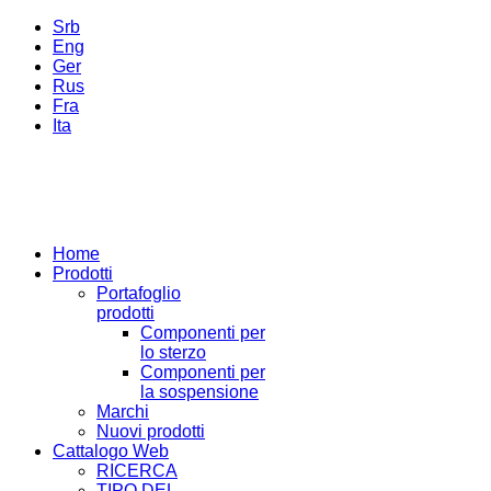
Srb
Eng
Ger
Rus
Fra
Ita
Home
Prodotti
Portafoglio
prodotti
Componenti per
lo sterzo
Componenti per
la sospensione
Marchi
Nuovi prodotti
Cattalogo Web
RICERCA
TIPO DEL