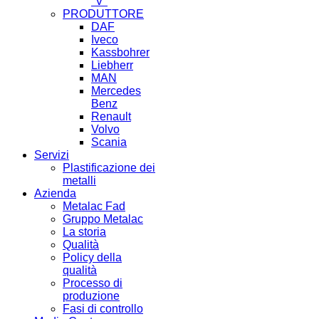
"V"
PRODUTTORE
DAF
Iveco
Kassbohrer
Liebherr
MAN
Mercedes
Benz
Renault
Volvo
Scania
Servizi
Plastificazione dei
metalli
Azienda
Metalac Fad
Gruppo Metalac
La storia
Qualità
Policy della
qualità
Processo di
produzione
Fasi di controllo