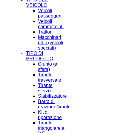
VEICOLO
Veicoli
passeggeri
Veicoli
commerciali
Trattori
Macchinari
edili (veicoli
speciali)
TIPO DI
PRODOTTO
Giunto (a
sfera)
Tirante
trasversale
Tirante
sterzo
Stabilizzatore
Barra di
reazione/tirante
Kit di
riparazione
Tirante
triangolare a