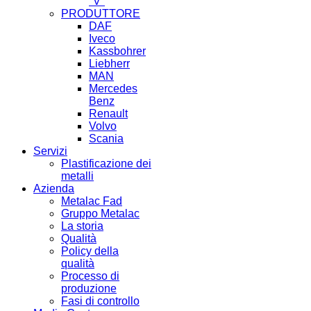
"V"
PRODUTTORE
DAF
Iveco
Kassbohrer
Liebherr
MAN
Mercedes
Benz
Renault
Volvo
Scania
Servizi
Plastificazione dei
metalli
Azienda
Metalac Fad
Gruppo Metalac
La storia
Qualità
Policy della
qualità
Processo di
produzione
Fasi di controllo