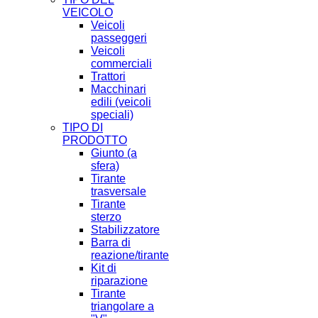
VEICOLO
Veicoli
passeggeri
Veicoli
commerciali
Trattori
Macchinari
edili (veicoli
speciali)
TIPO DI
PRODOTTO
Giunto (a
sfera)
Tirante
trasversale
Tirante
sterzo
Stabilizzatore
Barra di
reazione/tirante
Kit di
riparazione
Tirante
triangolare a