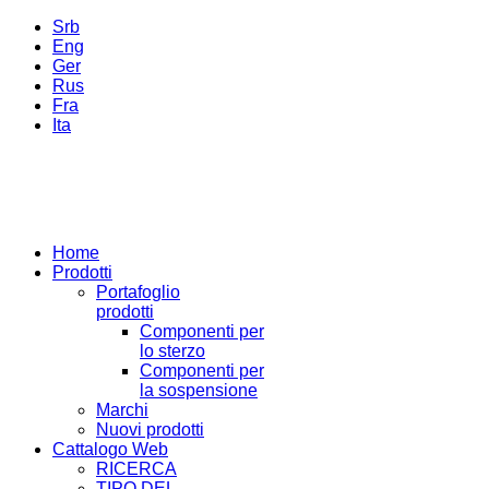
Srb
Eng
Ger
Rus
Fra
Ita
Home
Prodotti
Portafoglio
prodotti
Componenti per
lo sterzo
Componenti per
la sospensione
Marchi
Nuovi prodotti
Cattalogo Web
RICERCA
TIPO DEL