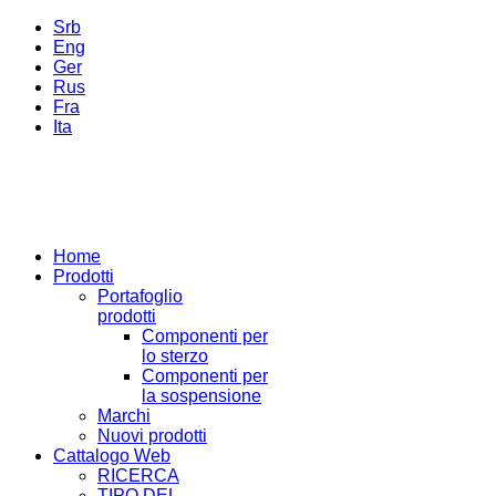
Srb
Eng
Ger
Rus
Fra
Ita
Home
Prodotti
Portafoglio
prodotti
Componenti per
lo sterzo
Componenti per
la sospensione
Marchi
Nuovi prodotti
Cattalogo Web
RICERCA
TIPO DEL