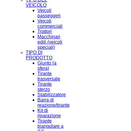
VEICOLO
Veicoli
passeggeri
Veicoli
commerciali
Trattori
Macchinari
edili (veicoli
speciali)
TIPO DI
PRODOTTO
Giunto (a
sfera)
Tirante
trasversale
Tirante
sterzo
Stabilizzatore
Barra di
reazione/tirante
Kit di
riparazione
Tirante
triangolare a