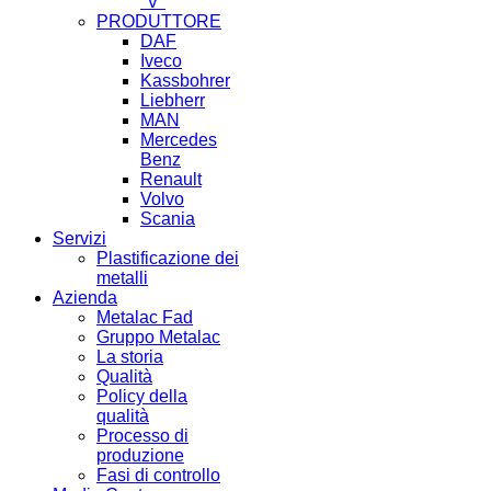
"V"
PRODUTTORE
DAF
Iveco
Kassbohrer
Liebherr
MAN
Mercedes
Benz
Renault
Volvo
Scania
Servizi
Plastificazione dei
metalli
Azienda
Metalac Fad
Gruppo Metalac
La storia
Qualità
Policy della
qualità
Processo di
produzione
Fasi di controllo