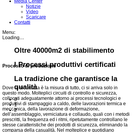
Media Center
Notizie
Video
Scaricare
Contatti
Menu:
Loading…
Oltre 40000m2 di stabilimento
I Processi produttivi certificati
Processo di produzione
La tradizione che garantisce la
qualità
Dove la sicurezza è la misura di tutto, ci si arriva solo in
questo modo. Molteplici circuiti di controllo e sicurezza,
collocati adeguatamente attorno ai processi tecnologici e
0
produttivi di stampaggio a caldo, delle lavorazioni termica e
1
meccanica, della lavorazione di deformazione,
2
dell’assemblaggio, verniciatura e collaudo, quali con i metodi
prescritti, la frequenza ed i ritmi, ripetutamente controllano le
stesse caratteristiche dei prodotti di sicurezza, eliminando la
comparsa della casualità. Nel molteplice e quotidiano