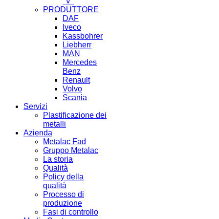
"V"
PRODUTTORE
DAF
Iveco
Kassbohrer
Liebherr
MAN
Mercedes
Benz
Renault
Volvo
Scania
Servizi
Plastificazione dei
metalli
Azienda
Metalac Fad
Gruppo Metalac
La storia
Qualità
Policy della
qualità
Processo di
produzione
Fasi di controllo