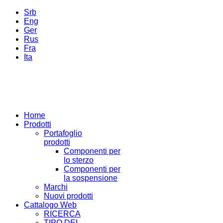
Srb
Eng
Ger
Rus
Fra
Ita
Home
Prodotti
Portafoglio
prodotti
Componenti per
lo sterzo
Componenti per
la sospensione
Marchi
Nuovi prodotti
Cattalogo Web
RICERCA
TIPO DEL