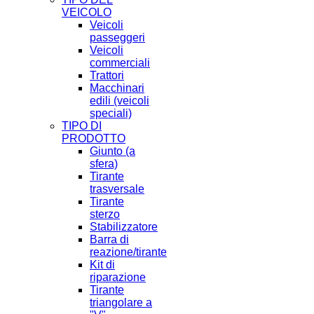
VEICOLO
Veicoli
passeggeri
Veicoli
commerciali
Trattori
Macchinari
edili (veicoli
speciali)
TIPO DI
PRODOTTO
Giunto (a
sfera)
Tirante
trasversale
Tirante
sterzo
Stabilizzatore
Barra di
reazione/tirante
Kit di
riparazione
Tirante
triangolare a