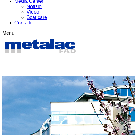
Media Center
Notizie
Video
Scaricare
Contatti
Menu: