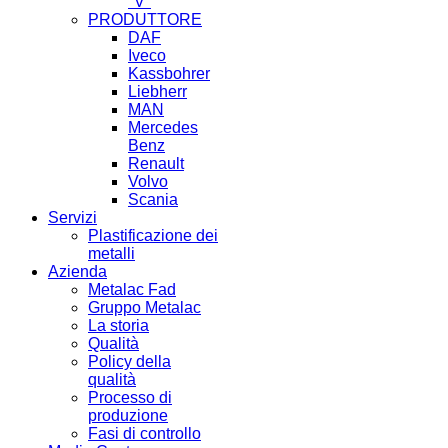
"V"
PRODUTTORE
DAF
Iveco
Kassbohrer
Liebherr
MAN
Mercedes
Benz
Renault
Volvo
Scania
Servizi
Plastificazione dei
metalli
Azienda
Metalac Fad
Gruppo Metalac
La storia
Qualità
Policy della
qualità
Processo di
produzione
Fasi di controllo