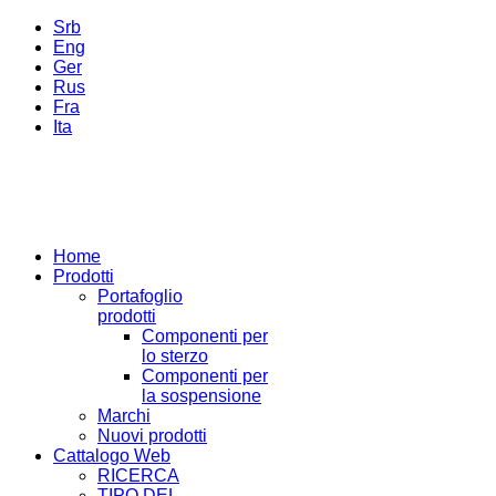
Srb
Eng
Ger
Rus
Fra
Ita
Home
Prodotti
Portafoglio
prodotti
Componenti per
lo sterzo
Componenti per
la sospensione
Marchi
Nuovi prodotti
Cattalogo Web
RICERCA
TIPO DEL