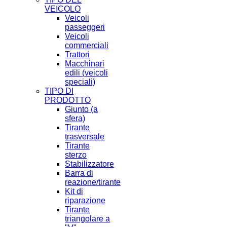
VEICOLO
Veicoli
passeggeri
Veicoli
commerciali
Trattori
Macchinari
edili (veicoli
speciali)
TIPO DI
PRODOTTO
Giunto (a
sfera)
Tirante
trasversale
Tirante
sterzo
Stabilizzatore
Barra di
reazione/tirante
Kit di
riparazione
Tirante
triangolare a