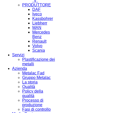
"V"
PRODUTTORE
DAF
Iveco
Kassbohrer
Liebherr
MAN
Mercedes
Benz
Renault
Volvo
Scania
Servizi
Plastificazione dei
metalli
Azienda
Metalac Fad
Gruppo Metalac
La storia
Qualità
Policy della
qualità
Processo di
produzione
Fasi di controllo