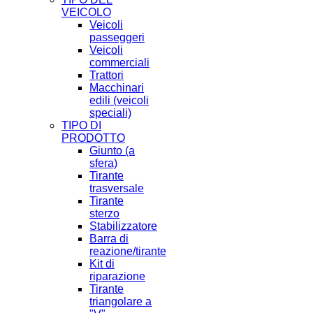
VEICOLO
Veicoli
passeggeri
Veicoli
commerciali
Trattori
Macchinari
edili (veicoli
speciali)
TIPO DI
PRODOTTO
Giunto (a
sfera)
Tirante
trasversale
Tirante
sterzo
Stabilizzatore
Barra di
reazione/tirante
Kit di
riparazione
Tirante
triangolare a