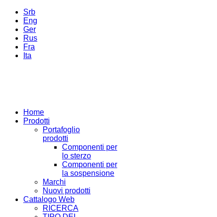
Srb
Eng
Ger
Rus
Fra
Ita
Home
Prodotti
Portafoglio
prodotti
Componenti per
lo sterzo
Componenti per
la sospensione
Marchi
Nuovi prodotti
Cattalogo Web
RICERCA
TIPO DEL