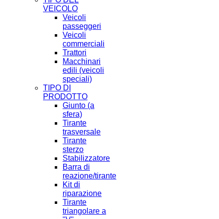
VEICOLO
Veicoli
passeggeri
Veicoli
commerciali
Trattori
Macchinari
edili (veicoli
speciali)
TIPO DI
PRODOTTO
Giunto (a
sfera)
Tirante
trasversale
Tirante
sterzo
Stabilizzatore
Barra di
reazione/tirante
Kit di
riparazione
Tirante
triangolare a