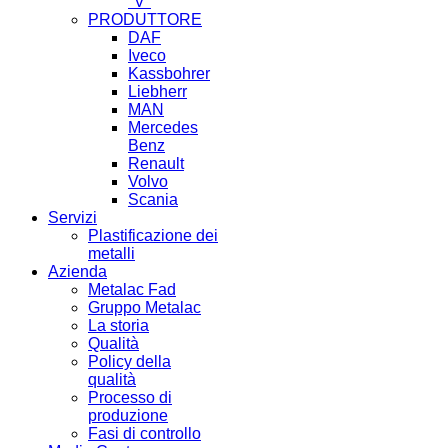
"V"
PRODUTTORE
DAF
Iveco
Kassbohrer
Liebherr
MAN
Mercedes
Benz
Renault
Volvo
Scania
Servizi
Plastificazione dei
metalli
Azienda
Metalac Fad
Gruppo Metalac
La storia
Qualità
Policy della
qualità
Processo di
produzione
Fasi di controllo