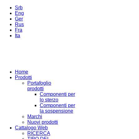
Srb
Eng
Ger
Rus
Fra
Ita
Home
Prodotti
Portafoglio
prodotti
Componenti per
lo sterzo
Componenti per
la sospensione
Marchi
Nuovi prodotti
Cattalogo Web
RICERCA
TIPO DEL