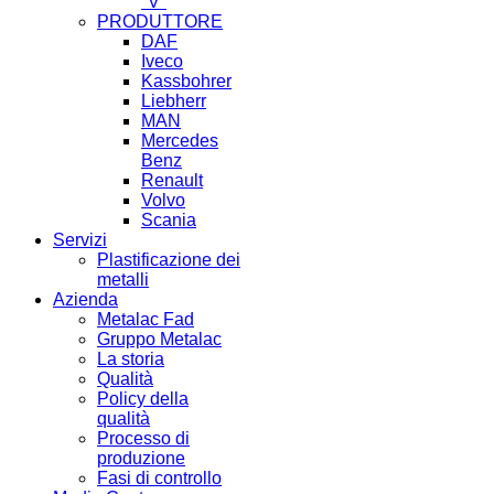
"V"
PRODUTTORE
DAF
Iveco
Kassbohrer
Liebherr
MAN
Mercedes
Benz
Renault
Volvo
Scania
Servizi
Plastificazione dei
metalli
Azienda
Metalac Fad
Gruppo Metalac
La storia
Qualità
Policy della
qualità
Processo di
produzione
Fasi di controllo