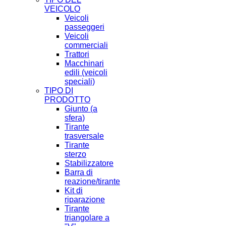
VEICOLO
Veicoli
passeggeri
Veicoli
commerciali
Trattori
Macchinari
edili (veicoli
speciali)
TIPO DI
PRODOTTO
Giunto (a
sfera)
Tirante
trasversale
Tirante
sterzo
Stabilizzatore
Barra di
reazione/tirante
Kit di
riparazione
Tirante
triangolare a