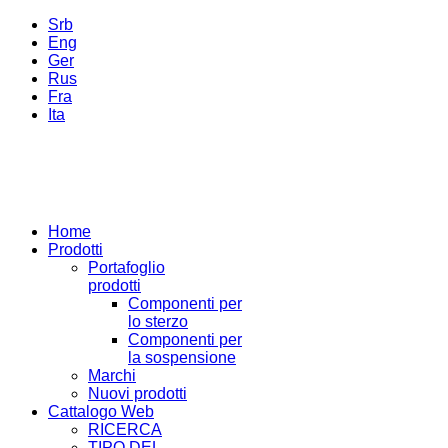
Srb
Eng
Ger
Rus
Fra
Ita
Home
Prodotti
Portafoglio
prodotti
Componenti per
lo sterzo
Componenti per
la sospensione
Marchi
Nuovi prodotti
Cattalogo Web
RICERCA
TIPO DEL