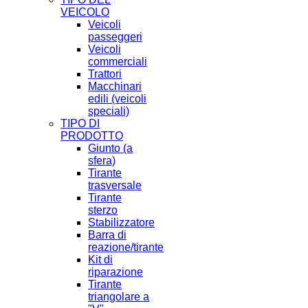
VEICOLO
Veicoli
passeggeri
Veicoli
commerciali
Trattori
Macchinari
edili (veicoli
speciali)
TIPO DI
PRODOTTO
Giunto (a
sfera)
Tirante
trasversale
Tirante
sterzo
Stabilizzatore
Barra di
reazione/tirante
Kit di
riparazione
Tirante
triangolare a