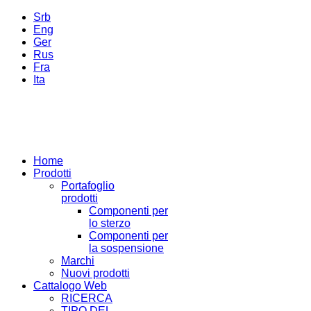
Srb
Eng
Ger
Rus
Fra
Ita
Home
Prodotti
Portafoglio
prodotti
Componenti per
lo sterzo
Componenti per
la sospensione
Marchi
Nuovi prodotti
Cattalogo Web
RICERCA
TIPO DEL