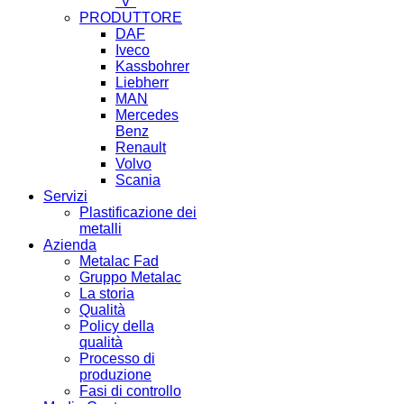
"V"
PRODUTTORE
DAF
Iveco
Kassbohrer
Liebherr
MAN
Mercedes
Benz
Renault
Volvo
Scania
Servizi
Plastificazione dei
metalli
Azienda
Metalac Fad
Gruppo Metalac
La storia
Qualità
Policy della
qualità
Processo di
produzione
Fasi di controllo