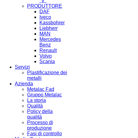
"V"
PRODUTTORE
DAF
Iveco
Kassbohrer
Liebherr
MAN
Mercedes
Benz
Renault
Volvo
Scania
Servizi
Plastificazione dei
metalli
Azienda
Metalac Fad
Gruppo Metalac
La storia
Qualità
Policy della
qualità
Processo di
produzione
Fasi di controllo