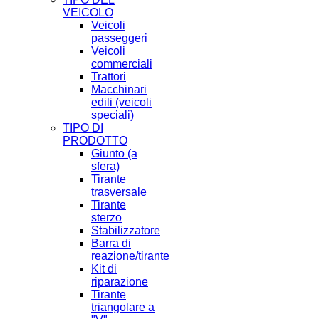
VEICOLO
Veicoli
passeggeri
Veicoli
commerciali
Trattori
Macchinari
edili (veicoli
speciali)
TIPO DI
PRODOTTO
Giunto (a
sfera)
Tirante
trasversale
Tirante
sterzo
Stabilizzatore
Barra di
reazione/tirante
Kit di
riparazione
Tirante
triangolare a