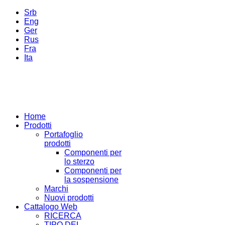
Srb
Eng
Ger
Rus
Fra
Ita
Home
Prodotti
Portafoglio
prodotti
Componenti per
lo sterzo
Componenti per
la sospensione
Marchi
Nuovi prodotti
Cattalogo Web
RICERCA
TIPO DEL