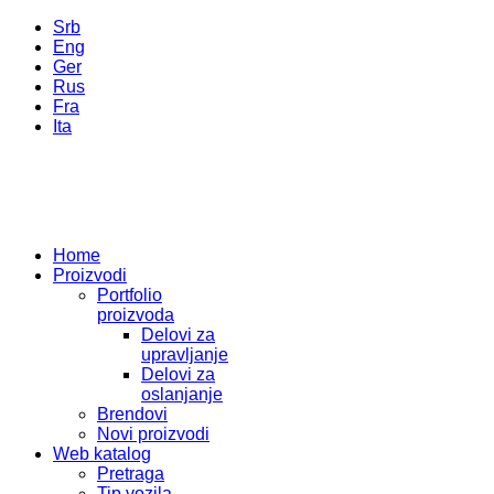
Srb
Eng
Ger
Rus
Fra
Ita
Home
Proizvodi
Portfolio
proizvoda
Delovi za
upravljanje
Delovi za
oslanjanje
Brendovi
Novi proizvodi
Web katalog
Pretraga
Tip vozila