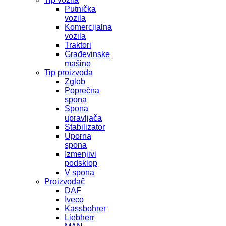
Putnička
vozila
Komercijalna
vozila
Traktori
Građevinske
mašine
Tip proizvoda
Zglob
Poprečna
spona
Spona
upravljača
Stabilizator
Uporna
spona
Izmenjivi
podsklop
V spona
Proizvođač
DAF
Iveco
Kassbohrer
Liebherr