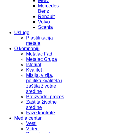
MAN
Mercedes
Benz
Renault
Volvo
Scania
Usluge
Plastifikacija
metala
O kompaniji
Metalac Fad
Metalac Grupa
Istorijat
Kvalitet
Misija, vizija,
politika kvaliteta i
zaštita životne
sredine
Proizvodni proces
Zaštita životne
sredine
Faze kontrole
Media centar
Vesti
Video