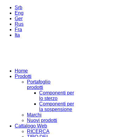
Srb
Eng
Ger
Rus
Fra
Ita
Home
Prodotti
Portafoglio
prodotti
Componenti per
lo sterzo
Componenti per
la sospensione
Marchi
Nuovi prodotti
Cattalogo Web
RICERCA
TIPO DEL