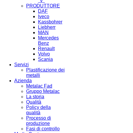
"V"
PRODUTTORE
DAF
Iveco
Kassbohrer
Liebherr
MAN
Mercedes
Benz
Renault
Volvo
Scania
Servizi
Plastificazione dei
metalli
Azienda
Metalac Fad
Gruppo Metalac
La storia
Qualità
Policy della
qualità
Processo di
produzione
Fasi di controllo