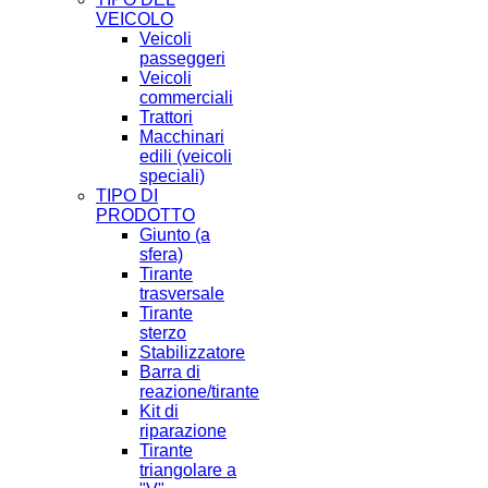
VEICOLO
Veicoli
passeggeri
Veicoli
commerciali
Trattori
Macchinari
edili (veicoli
speciali)
TIPO DI
PRODOTTO
Giunto (a
sfera)
Tirante
trasversale
Tirante
sterzo
Stabilizzatore
Barra di
reazione/tirante
Kit di
riparazione
Tirante
triangolare a