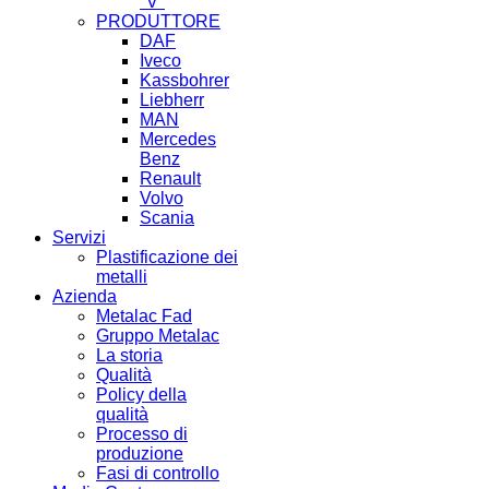
"V"
PRODUTTORE
DAF
Iveco
Kassbohrer
Liebherr
MAN
Mercedes
Benz
Renault
Volvo
Scania
Servizi
Plastificazione dei
metalli
Azienda
Metalac Fad
Gruppo Metalac
La storia
Qualità
Policy della
qualità
Processo di
produzione
Fasi di controllo