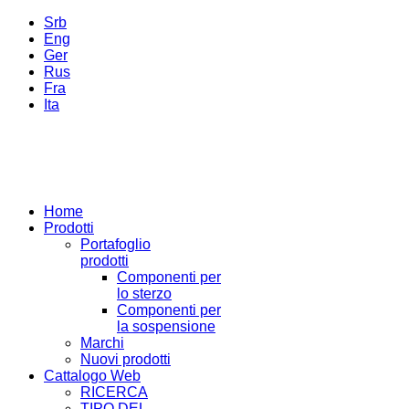
Srb
Eng
Ger
Rus
Fra
Ita
Home
Prodotti
Portafoglio
prodotti
Componenti per
lo sterzo
Componenti per
la sospensione
Marchi
Nuovi prodotti
Cattalogo Web
RICERCA
TIPO DEL