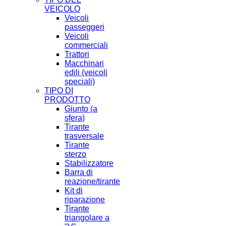
VEICOLO
Veicoli
passeggeri
Veicoli
commerciali
Trattori
Macchinari
edili (veicoli
speciali)
TIPO DI
PRODOTTO
Giunto (a
sfera)
Tirante
trasversale
Tirante
sterzo
Stabilizzatore
Barra di
reazione/tirante
Kit di
riparazione
Tirante
triangolare a