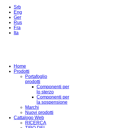
Srb
Eng
Ger
Rus
Fra
Ita
Home
Prodotti
Portafoglio
prodotti
Componenti per
lo sterzo
Componenti per
la sospensione
Marchi
Nuovi prodotti
Cattalogo Web
RICERCA
TIPO DEL