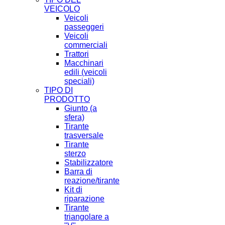
VEICOLO
Veicoli
passeggeri
Veicoli
commerciali
Trattori
Macchinari
edili (veicoli
speciali)
TIPO DI
PRODOTTO
Giunto (a
sfera)
Tirante
trasversale
Tirante
sterzo
Stabilizzatore
Barra di
reazione/tirante
Kit di
riparazione
Tirante
triangolare a