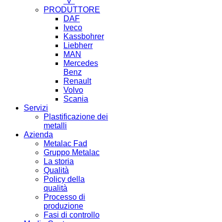
"V"
PRODUTTORE
DAF
Iveco
Kassbohrer
Liebherr
MAN
Mercedes
Benz
Renault
Volvo
Scania
Servizi
Plastificazione dei
metalli
Azienda
Metalac Fad
Gruppo Metalac
La storia
Qualità
Policy della
qualità
Processo di
produzione
Fasi di controllo