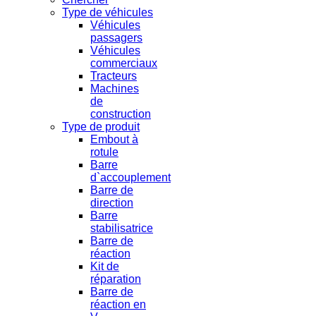
Type de véhicules
Véhicules
passagers
Véhicules
commerciaux
Tracteurs
Machines
de
construction
Type de produit
Embout à
rotule
Barre
d`accouplement
Barre de
direction
Barre
stabilisatrice
Barre de
réaction
Kit de
réparation
Barre de
réaction en