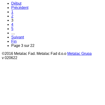
Début
Précédent
1
2
3
4
5
…
Suivant
Fin
Page 3 sur 22
©2016 Metalac Fad. Metalac Fad d.o.o
Metalac Grupa
v 020622