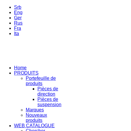
Srb
Eng
Ger
Rus
Fra
Ita
Home
PRODUITS
Portefeuille de
produits
Pièces de
direction
Pièces de
suspension
Marques
Nouveaux
produits
WEB CATALOGUE
Chercher