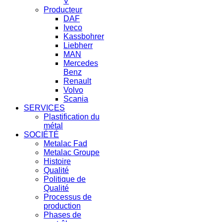
V
Producteur
DAF
Iveco
Kassbohrer
Liebherr
MAN
Mercedes
Benz
Renault
Volvo
Scania
SERVICES
Plastification du
métal
SOCIÉTÉ
Metalac Fad
Metalac Groupe
Histoire
Qualité
Politique de
Qualité
Processus de
production
Phases de